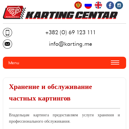
+382 (0) 69 123 111
info@karting.me
Menu
УСЛУГИ ▼
Хранение и обслуживание
Рекреативный Картинг
ТРЕК ▼
Спортивный Картинг
частных картингов
Трасса
ПРАЙС-ЛИСТ
Мероприятия
Картинги
О НАС
Хранение и обслуживание частных картингов
Безопасность на трассе
Владельцам картинга предоставляем услуги хранения и
профессионального обслуживания.
ФОТОГАЛЕРЕЯ
Система для измерения времени