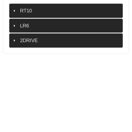
RT10
LR6
2DRIVE