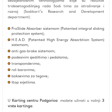
bezbjednosnim tehnologijama koje su rezultat
Kiosk
KONTAKT
tridesetogodišnjeg rada Sodi tima za istraživanje i
Kafe bar
razvoj (Sodikart’s Research and Development
department):
ProSlide Absorber sistemom (Patented integral sliding
protection system);
H.E.A.D. (Patented High Energy Absorbtion System)
sistemom;
anti gas-brake sistemom;
podesivim sjedištima i pedalama;
transponderima;
rol-barovima;
boksevima za tegove;
štop svjetlima.
U
Karting centru Podgorica
možete uživati u vožnji
3
vrste kartinga
: