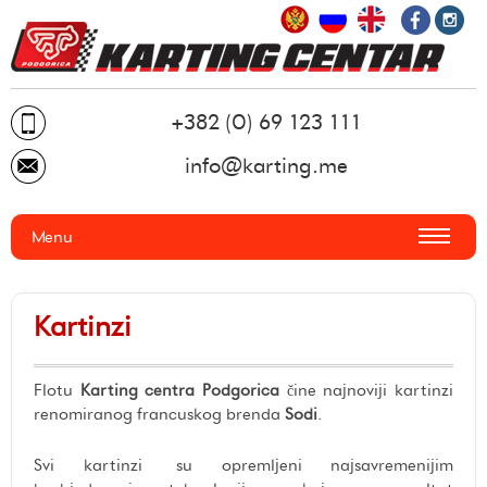
+382 (0) 69 123 111
info@karting.me
Menu
USLUGE ▼
Kartinzi
Rekreativni karting
KARTODROM ▼
Sportski karting
Staza
CJENOVNIK
Manifestacije
Flotu
Karting centra Podgorica
čine najnoviji kartinzi
Kartinzi
renomiranog francuskog brenda
Sodi
.
O NAMA
Skladištenje i održavanje privatnih kartinga
Sigurnost na stazi
GALERIJA
Svi kartinzi su opremljeni najsavremenijim
Sistem za mjerenje vremena